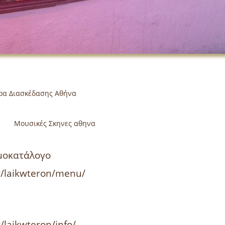
τρα Διασκέδασης Αθήνα
κηνες αθηνα
ιμοκατάλογο
r/laikwteron/menu/
/laikwteron/info/