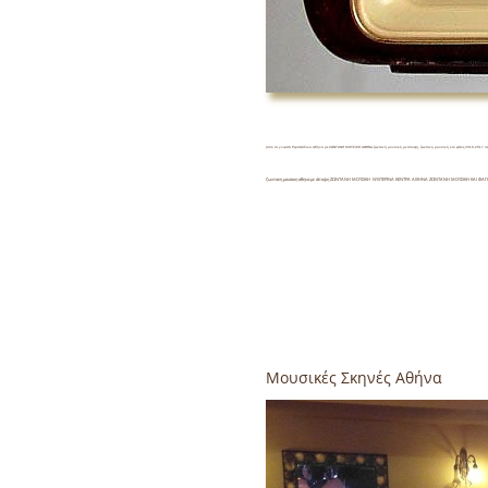
(απο τα γνωστά Ρεμπετάδικα Αθήνα με ΖΩΝΤΑΝΗ ΜΟΥΣΙΚΗ ΑΘΗΝΑ,ζωντανή μουσική με άποψη, ζωντανη μουσική και φέτος 2016-2017 σ
ζωντανη μουσικη αθηνα με άποψη ΖΩΝΤΑΝΗ ΜΟΥΣΙΚΗ ΝΥΧΤΕΡΙΝΑ ΚΕΝΤΡΑ ΑΘΗΝΑ ΖΩΝΤΑΝΗ ΜΟΥΣΙΚΗ ΚΑΙ ΦΑΓΗΤΟ Μ
Μουσικές Σκηνές Αθήνα