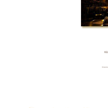
Κέ
Κέντρα Δι