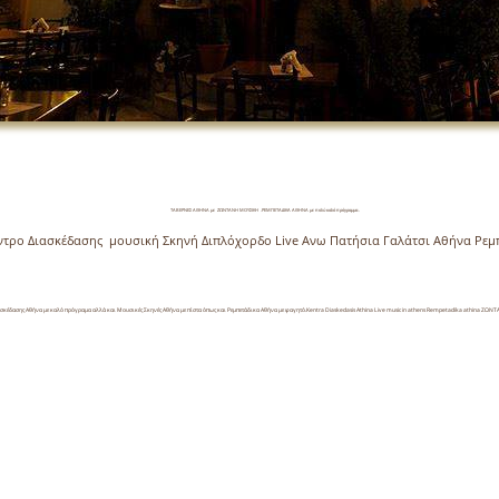
ΤΑΒΕΡΝΕΣ ΑΘΗΝΑ με ΖΩΝΤΑΝΗ ΜΟΥΣΙΚΗ .ΡΕΜΠΕΤΑΔΙΚΑ ΑΘΗΝΑ με πολύ καλό πρόγραμμα .
ντρο Διασκέδασης μουσική Σκηνή Διπλόχορδο Live Ανω Πατήσια Γαλάτσι Αθήνα Ρεμ
ασκέδασης Αθήνα με καλό πρόγραμα αλλά και Μουσικές Σκηνές Αθήνα με πίστα όπως και Ρεμπετάδικα Αθήνα με φαγητό.Kentra Diaskedasis Athina Live music in athens Rempetadika athina 