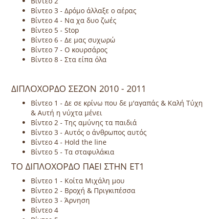
Βίντεο 2
Βίντεο 3 - Δρόμο άλλαξε ο αέρας
Βίντεο 4 - Να χα δυο ζωές
Βίντεο 5 - Stop
Βίντεο 6 - Δε μας συχωρώ
Βίντεο 7 - Ο κουρσάρος
Βίντεο 8 - Στα είπα όλα
ΔΙΠΛΟΧΟΡΔΟ ΣΕΖΟΝ 2010 - 2011
Βίντεο 1 - Δε σε κρίνω που δε μ'αγαπάς & Καλή Τύχη
& Αυτή η νύχτα μένει
Βίντεο 2 - Της αμύνης τα παιδιά
Βίντεο 3 - Αυτός ο άνθρωπος αυτός
Βίντεο 4 - Hold the line
Βίντεο 5 - Τα σταφυλάκια
ΤΟ ΔΙΠΛΟΧΟΡΔΟ ΠΑΕΙ ΣΤΗΝ ΕΤ1
Βίντεο 1 - Κοίτα Μιχάλη μου
Βίντεο 2 - Βροχή & Πριγκιπέσσα
Βίντεο 3 - Άρνηση
Βίντεο 4